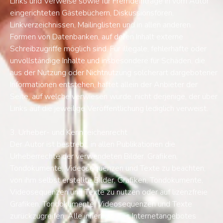
Links und Verweise sowie für Fremdeinträge in vom Autor
eingerichteten Gästebüchern, Diskussionsforen,
Linkverzeichnissen, Mailinglisten und in allen anderen
Formen von Datenbanken, auf deren Inhalt externe
Schreibzugriffe möglich sind. Für illegale, fehlerhafte oder
unvollständige Inhalte und insbesondere für Schäden, die
aus der Nutzung oder Nichtnutzung solcherart dargebotener
Informationen entstehen, haftet allein der Anbieter der
Seite, auf welche verwiesen wurde, nicht derjenige, der über
Links auf die jeweilige Veröffentlichung lediglich verweist.
3. Urheber- und Kennzeichenrecht
Der Autor ist bestrebt, in allen Publikationen die
Urheberrechte der verwendeten Bilder, Grafiken,
Tondokumente, Videosequenzen und Texte zu beachten,
von ihm selbst erstellte Bilder, Grafiken, Tondokumente,
Videosequenzen und Texte zu nutzen oder auf lizenzfreie
Grafiken, Tondokumente, Videosequenzen und Texte
zurückzugreifen. Alle innerhalb des Internetangebotes