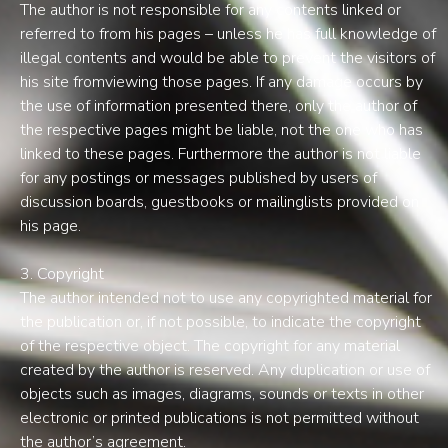
The author is not responsible for any contents linked or
referred to from his pages – unless he has full knowledge of
illegal contents and would be able to prevent the visitors of
his site fromviewing those pages. If any damage occurs by
the use of information presented there, only the author of
the respective pages might be liable, not the one who has
linked to these pages. Furthermore the author is not liable
for any postings or messages published by users of
discussion boards, guestbooks or mailinglists provided on
his page.
3. Copyright
The author intended not to use any copyrighted material for
the publication or, if not possible, to indicate the copyright
of the respective object. The copyright for any material
created by the author is reserved. Any duplication or use of
objects such as images, diagrams, sounds or texts in other
electronic or printed publications is not permitted without
the author’s agreement.