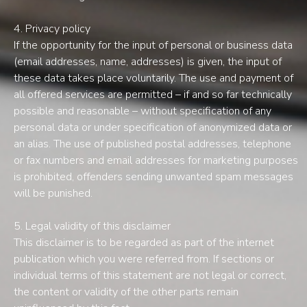
4. Privacy policy
If the opportunity for the input of personal or business data
(email addresses, name, addresses) is given, the input of
these data takes place voluntarily. The use and payment of
all offered services are permitted – if and so far technically
possible and reasonable – without specification of any
personal data or under specification of anonymized data or
an alias. The use of published postal addresses, telephone
or fax numbers and email addresses for marketing purposes
is prohibited, offenders sending unwanted spam messages
will be punished.
5. Legal validity of this disclaimer
This disclaimer is to be regarded as part of the internet
publication which you were referred from. If sections or
individual terms of this statement are not legal or correct,
the content or validity of the other parts remain