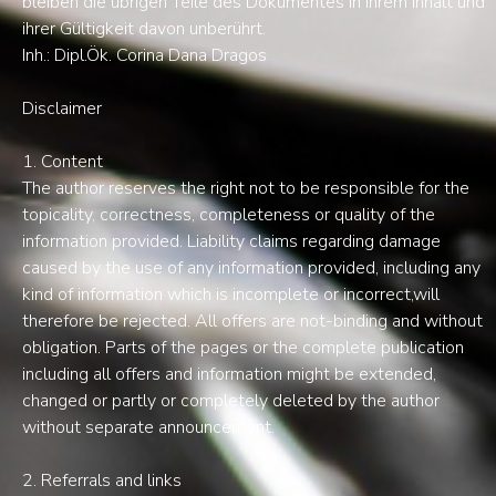
bleiben die übrigen Teile des Dokumentes in ihrem Inhalt und
ihrer Gültigkeit davon unberührt.
Inh.: Dipl.Ök. Corina Dana Dragos
Disclaimer
1. Content
The author reserves the right not to be responsible for the
topicality, correctness, completeness or quality of the
information provided. Liability claims regarding damage
caused by the use of any information provided, including any
kind of information which is incomplete or incorrect,will
therefore be rejected. All offers are not-binding and without
obligation. Parts of the pages or the complete publication
including all offers and information might be extended,
changed or partly or completely deleted by the author
without separate announcement.
2. Referrals and links