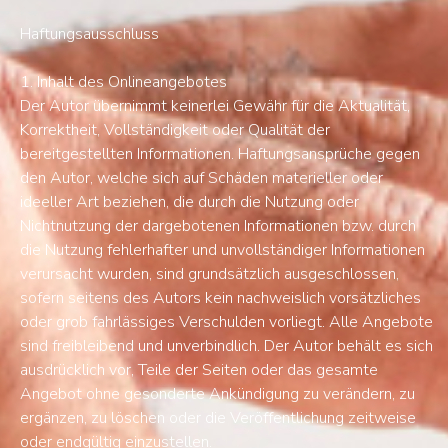
Haftungsausschluss
1. Inhalt des Onlineangebotes
Der Autor übernimmt keinerlei Gewähr für die Aktualität,
Korrektheit, Vollständigkeit oder Qualität der
bereitgestellten Informationen. Haftungsansprüche gegen
den Autor, welche sich auf Schäden materieller oder
ideeller Art beziehen, die durch die Nutzung oder
Nichtnutzung der dargebotenen Informationen bzw. durch
die Nutzung fehlerhafter und unvollständiger Informationen
verursacht wurden, sind grundsätzlich ausgeschlossen,
sofern seitens des Autors kein nachweislich vorsätzliches
oder grob fahrlässiges Verschulden vorliegt. Alle Angebote
sind freibleibend und unverbindlich. Der Autor behält es sich
ausdrücklich vor, Teile der Seiten oder das gesamte
Angebot ohne gesonderte Ankündigung zu verändern, zu
ergänzen, zu löschen oder die Veröffentlichung zeitweise
oder endgültig einzustellen.