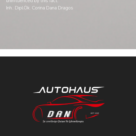
uninfluenced by this fact.
Inh.: Dipl.Ök. Corina Dana Dragos