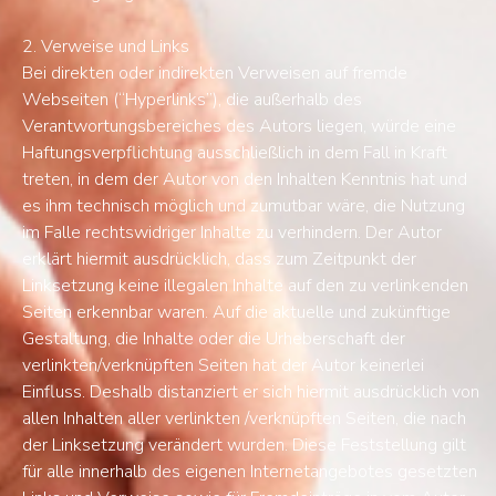
2. Verweise und Links
Bei direkten oder indirekten Verweisen auf fremde
Webseiten (“Hyperlinks”), die außerhalb des
Verantwortungsbereiches des Autors liegen, würde eine
Haftungsverpflichtung ausschließlich in dem Fall in Kraft
treten, in dem der Autor von den Inhalten Kenntnis hat und
es ihm technisch möglich und zumutbar wäre, die Nutzung
im Falle rechtswidriger Inhalte zu verhindern. Der Autor
erklärt hiermit ausdrücklich, dass zum Zeitpunkt der
Linksetzung keine illegalen Inhalte auf den zu verlinkenden
Seiten erkennbar waren. Auf die aktuelle und zukünftige
Gestaltung, die Inhalte oder die Urheberschaft der
verlinkten/verknüpften Seiten hat der Autor keinerlei
Einfluss. Deshalb distanziert er sich hiermit ausdrücklich von
allen Inhalten aller verlinkten /verknüpften Seiten, die nach
der Linksetzung verändert wurden. Diese Feststellung gilt
für alle innerhalb des eigenen Internetangebotes gesetzten