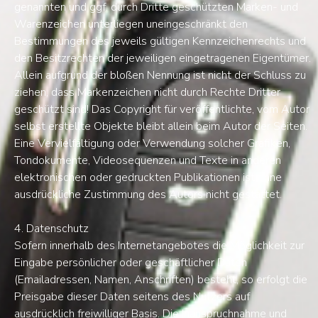
genannten und ggf. durch Dritte geschützten Marken- und
Warenzeichen unterliegen uneingeschränkt den
Bestimmungen des jeweils gültigen Kennzeichenrechts und
den Besitzrechten der jeweiligen eingetragenen Eigentümer.
Allein aufgrund der bloßen Nennung ist nicht der Schluss zu
ziehen, dass Markenzeichen nicht durch Rechte Dritter
geschützt sind! Das Copyright für veröffentlichte, vom Autor
selbst erstellte Objekte bleibt allein beim Autor der Seiten.
Eine Vervielfältigung oder Verwendung solcher Grafiken,
Tondokumente, Videosequenzen und Texte in anderen
elektronischen oder gedruckten Publikationen ist ohne
ausdrückliche Zustimmung des Autors nicht gestattet.
4. Datenschutz
Sofern innerhalb des Internetangebotes die Möglichkeit zur
Eingabe persönlicher oder geschäftlicher Daten
(Emailadressen, Namen, Anschriften) besteht, so erfolgt die
Preisgabe dieser Daten seitens des Nutzers auf
ausdrücklich freiwilliger Basis. Die Inanspruchnahme und