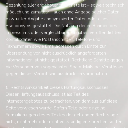
Bezahlung aller angebotenen Dienste ist – soweit technisch
möglich und zumutbar – auch ohne Angabe solcher Daten
bzw. unter Angabe anonymisierter Daten oder eines
Pseudonyms gestattet. Die Nutzung der im Rahmen des
Impressums oder vergleichbarer Angaben veröffentlichten
Kontaktdaten wie Postanschriften, Telefon- und
Faxnummern sowie Emailadressen durch Dritte zur
Übersendung von nicht ausdrücklich angeforderten
Informationen ist nicht gestattet. Rechtliche Schritte gegen
die Versender von sogenannten Spam-Mails bei Verstössen
gegen dieses Verbot sind ausdrücklich vorbehalten.
5. Rechtswirksamkeit dieses Haftungsausschlusses
Dieser Haftungsausschluss ist als Teil des
Internetangebotes zu betrachten, von dem aus auf diese
Seite verwiesen wurde. Sofern Teile oder einzelne
Formulierungen dieses Textes der geltenden Rechtslage
nicht, nicht mehr oder nicht vollständig entsprechen sollten,